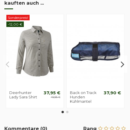
kauften auch ...
Sonderpreis!
-12,00 €
Deerhunter
37,95 €
Back on Track
37,90 €
Lady Sara Shirt
Hunden
49,95 €
Kühlmantel
Kommentare (0)
Rang