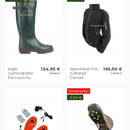
Aigle
134,95 €
Alpenheat Fire-
195,50 €
Gummistiefel
Softshell
179,95 €
229,95 €
Parcours Iso
Damen
Sonderpreis!
-3,00 €