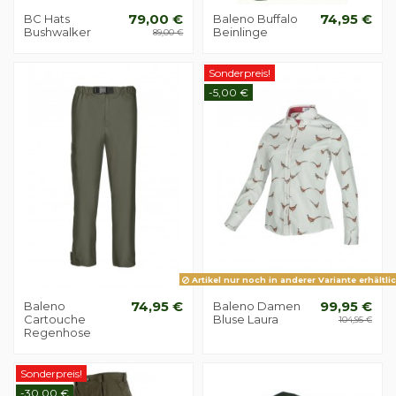
BC Hats
79,00 €
Baleno Buffalo
74,95 €
Bushwalker
Beinlinge
89,00 €
Sonderpreis!
-5,00 €
Artikel nur noch in anderer Variante erhältli
Baleno
74,95 €
Baleno Damen
99,95 €
Cartouche
Bluse Laura
104,95 €
Regenhose
Sonderpreis!
-30,00 €