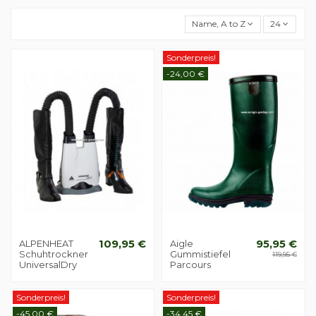
Name, A to Z
24
Sonderpreis!
-24,00 €
ALPENHEAT
109,95 €
Aigle
95,95 €
Schuhtrockner
Gummistiefel
119,95 €
UniversalDry
Parcours
Sonderpreis!
Sonderpreis!
-45,00 €
-34,45 €