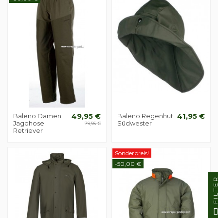
Baleno Damen
49,95 €
Baleno Regenhut
41,95 €
Jagdhose
Südwester
79,95 €
Retriever
Sonderpreis!
-50,00 €
FILTE