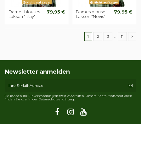
Nicht auf Lager
Nicht auf Lager
Dames blouses
79,95 €
Dames blouses
79,95 €
Laksen "Islay"
Laksen "Nevis"
1
2
3
…
11
Newsletter anmelden
Sie können Ihr Einverständnis jederzeit widerrufen. Unsere Kontaktinformationen
finden Sie u. a. in der Datenschutzerklärung.