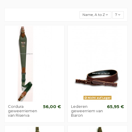
Name, A to Z
7
Nicht auf Lager
Cordura
56,00 €
Lederen
65,95 €
geweerriemen
geweerriem van
van Riserva
Baron