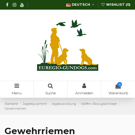
DEUTSCH
WISHLIST (
0
)
0
Menu
Suche
Anmelden
Warenkorb
Startseite
Jagdequipment
Jagdausrüstung
Waffen-/Abzugsschlösser
Gewehrriemen
Gewehrriemen