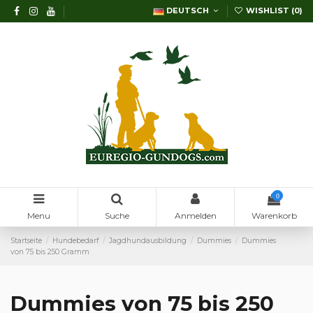
DEUTSCH
WISHLIST (
0
)
0
Menu
Suche
Anmelden
Warenkorb
Startseite
Hundebedarf
Jagdhundausbildung
Dummies
Dummies
von 75 bis 250 Gramm
Dummies von 75 bis 250