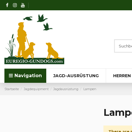
Navigation
JAGD-AUSRÜSTUNG
HERREN
Startseite
Jagdequipment
Jagdausrüstung
Lampen
Lamp
There are 