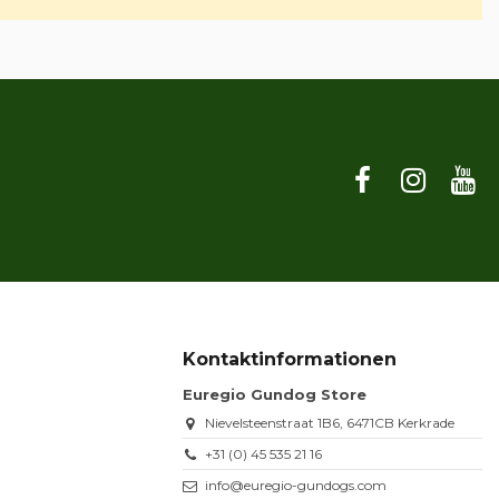
Kontaktinformationen
Euregio Gundog Store
Nievelsteenstraat 1B6, 6471CB Kerkrade
+31 (0) 45 535 21 16
info@euregio-gundogs.com