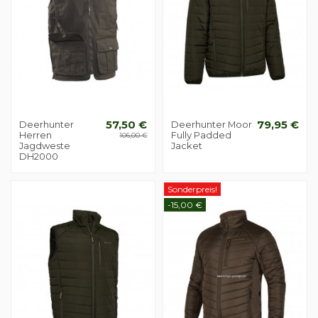
Deerhunter
57,50 €
Deerhunter Moor
79,95 €
Herren
Fully Padded
106,00 €
Jagdweste
Jacket
DH2000
Sonderpreis!
-15,00 €