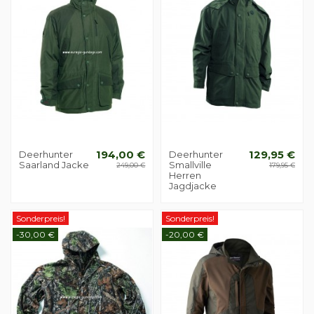
Deerhunter
194,00 €
Deerhunter
129,95 €
Saarland Jacke
Smallville
249,00 €
179,95 €
Herren
Jagdjacke
Sonderpreis!
Sonderpreis!
-30,00 €
-20,00 €