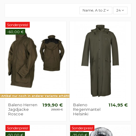
Name, A to Z
24
Sonderpreis!
-60,00 €
Artikel nur noch in anderer Variante erhältlich
Baleno Herren
199,90 €
Baleno
114,95 €
Jagdjacke
Regenmantel
259,90 €
Roscoe
Helsinki
Sonderpreis!
Sonderpreis!
-50,00 €
-35,00 €