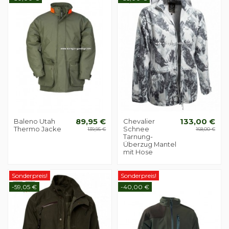
Baleno Utah
89,95 €
Chevalier
133,00 €
Thermo Jacke
Schnee
139,95 €
168,00 €
Tarnung-
Überzug Mantel
mit Hose
Sonderpreis!
Sonderpreis!
-59,05 €
-40,00 €