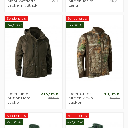
Moor Wattierte
Muflon Jacke -
64,95 €
389,95 €
Jacke mit Strick
Lang
Sonderpreis!
Sonderpreis!
-54,00 €
-35,00 €
Deerhunter
215,95 €
Deerhunter
99,95 €
Muflon Light
Muflon Zip-In
269,95 €
134,95 €
Jacke
Jacken
Sonderpreis!
Sonderpreis!
-55,00 €
-50,00 €