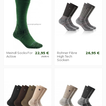
Meindl Socks For
22,95 €
Rohner Fibre
26,95 €
Active
High Tech
29,95 €
Socken