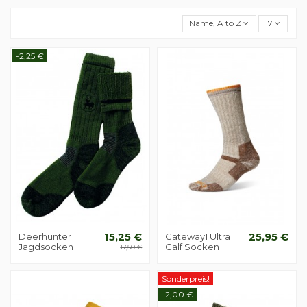
Name, A to Z
17
-2,25 €
Deerhunter
15,25 €
Gateway1 Ultra
25,95 €
Jagdsocken
Calf Socken
17,50 €
Sonderpreis!
-2,00 €