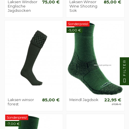
Laksen Windsor
75,00 €
Laksen Winsor
85,00 €
Englische
Wine Shooting
Jagdsocken
Sok
Sonderpreis!
-5,00 €
FILTER
Laksen winsor
85,00 €
Meindl Jagdsok
22,95 €
forest
27,95 €
Sonderpreis!
-7,00 €