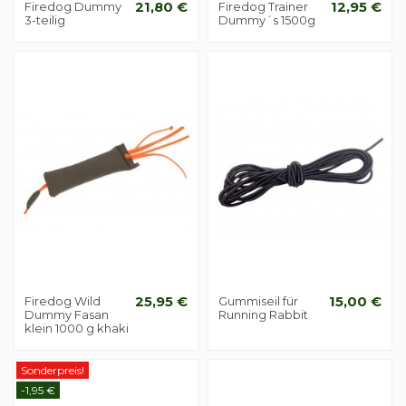
Firedog Dummy
21,80 €
Firedog Trainer
12,95 €
3-teilig
Dummy´s 1500g
Firedog Wild
25,95 €
Gummiseil für
15,00 €
Dummy Fasan
Running Rabbit
klein 1000 g khaki
Sonderpreis!
-1,95 €