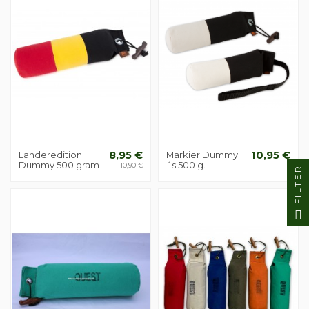
Länderedition
8,95 €
Markier Dummy
10,95 €
Dummy 500 gram
´s 500 g.
10,90 €
FILTER