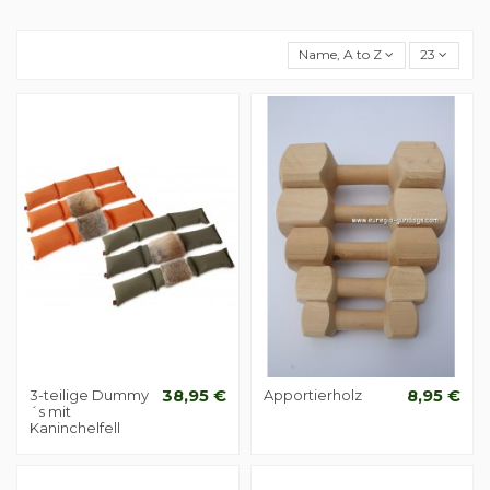
Name, A to Z
23
3-teilige Dummy
38,95 €
Apportierholz
8,95 €
´s mit
Kaninchelfell