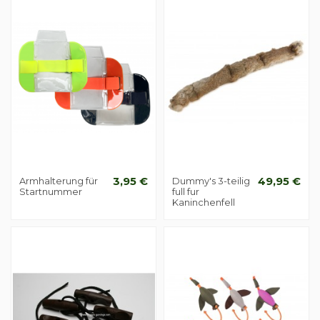
Armhalterung für
3,95 €
Dummy's 3-teilig
49,95 €
Startnummer
full fur
Kaninchenfell