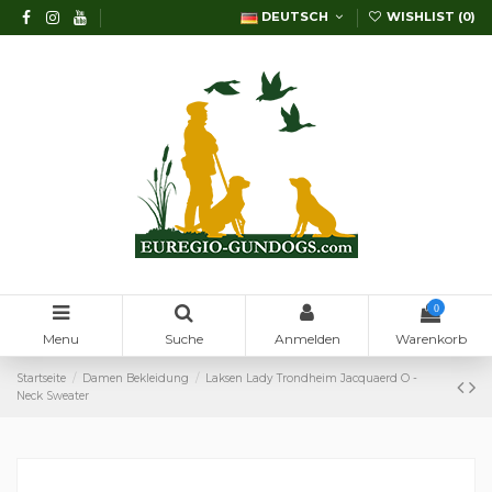
DEUTSCH
WISHLIST (
0
)
0
Menu
Suche
Anmelden
Warenkorb
Startseite
Damen Bekleidung
Laksen Lady Trondheim Jacquaerd O -
Neck Sweater