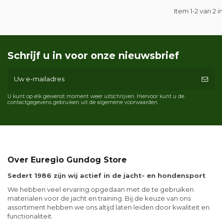
Item 1-2 van 2 i
Schrijf u in voor onze nieuwsbrief
U kunt op elk gewenst moment weer uitschrijven. Hiervoor kunt u de
contactgegevens gebruiken uit de algemene voorwaarden.
Over Euregio Gundog Store
Sedert 1986 zijn wij actief in de jacht- en hondensport
We hebben veel ervaring opgedaan met de te gebruiken
materialen voor de jacht en training. Bij de keuze van ons
assortiment hebben we ons altijd laten leiden door kwaliteit en
functionaliteit.