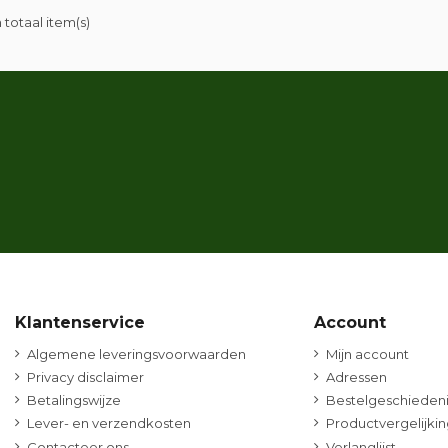
n totaal item(s)
Klantenservice
Account
Algemene leveringsvoorwaarden
Mijn account
Privacy disclaimer
Adressen
Betalingswijze
Bestelgeschiedeni
Lever- en verzendkosten
Productvergelijkin
Contacteer ons
Verlanglijst