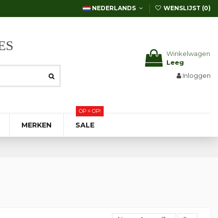
NEDERLANDS
WENSLIJST (
0
)
ES
Winkelwagen
Leeg
Inloggen
OP = OP!
MERKEN
SALE