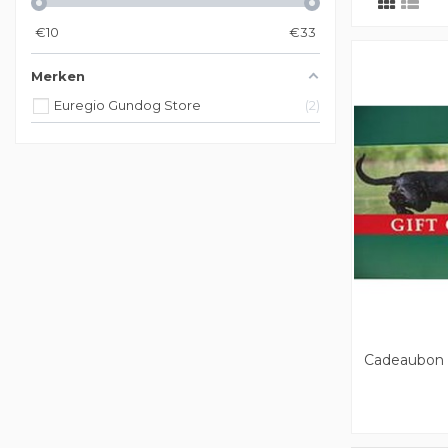
€
10
€
33
Merken
Euregio Gundog Store
2
Cadeaubon