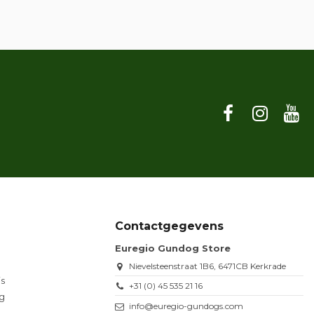
Contactgegevens
Euregio Gundog Store
Nievelsteenstraat 1B6, 6471CB Kerkrade
s
+31 (0) 45 535 21 16
g
info@euregio-gundogs.com