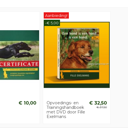
Aanbieding!
-€ 5,00
€ 10,00
Opvoedings- en
€ 32,50
Trainingshandboek
€ 37,50
met DVD door Fille
Exelmans